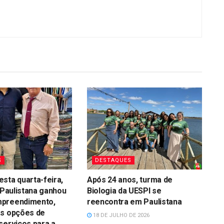
S
DESTAQUES
sta quarta-feira,
Após 24 anos, turma de
, Paulistana ganhou
Biologia da UESPI se
preendimento,
reencontra em Paulistana
as opções de
18 DE JULHO DE 2026
serviços para a