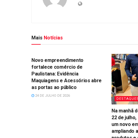
Mais
Notícias
DESTAQUES
Novo empreendimento
fortalece comércio de
Paulistana: Evidência
Maquiagens e Acessórios abre
as portas ao público
24 DE JULHO DE 2026
DESTAQUE
Na manhã de
22 de julho
um novo em
ampliando 
produtos e 