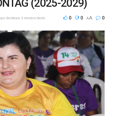
CONTAG (2025-2029)
0
0
A
0
po de leitura: 3 minutos lendo
A