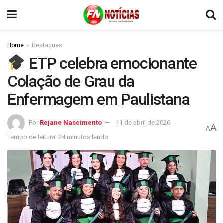
Home
Destaques
ETP celebra emocionante
Colação de Grau da
Enfermagem em Paulistana
Por
Rejane Nascimento
11 de abril de 2026
A
A
Tempo de leitura: 24 minutos lendo