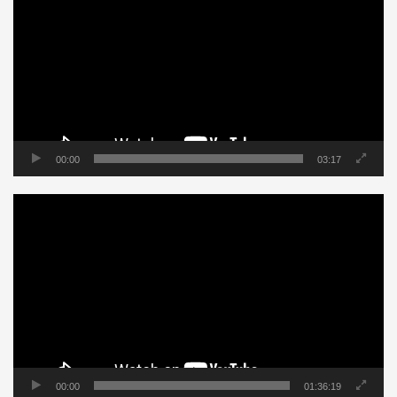
vídeo
00:00
03:17
Tocador
de
vídeo
00:00
01:36:19