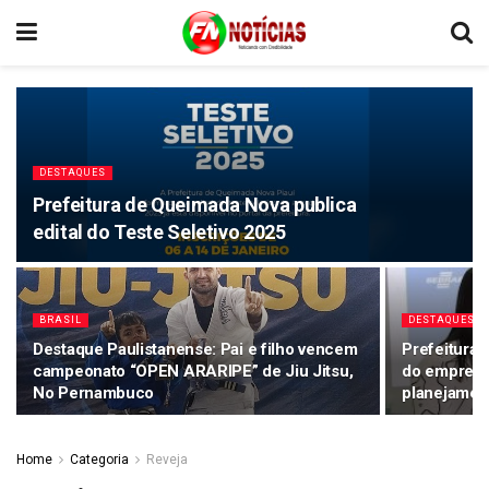
DESTAQUES
Prefeitura de Queimada Nova publica
edital do Teste Seletivo 2025
BRASIL
DESTAQUES
Destaque Paulistanense: Pai e filho vencem
Prefeitura 
campeonato “OPEN ARARIPE” de Jiu Jitsu,
do empreen
No Pernambuco
planejamen
Home
Categoria
Reveja