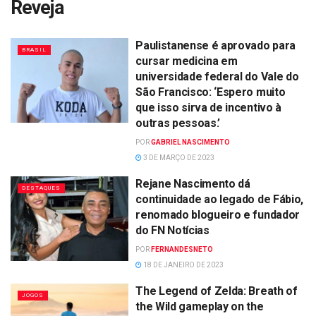
Reveja
Paulistanense é aprovado para
BRASIL
cursar medicina em
universidade federal do Vale do
São Francisco: ‘Espero muito
que isso sirva de incentivo à
outras pessoas.’
POR
GABRIEL NASCIMENTO
3 DE MARÇO DE 2023
Rejane Nascimento dá
DESTAQUES
continuidade ao legado de Fábio,
renomado blogueiro e fundador
do FN Notícias
POR
FERNANDESNETO
18 DE JANEIRO DE 2023
The Legend of Zelda: Breath of
JOGOS
the Wild gameplay on the