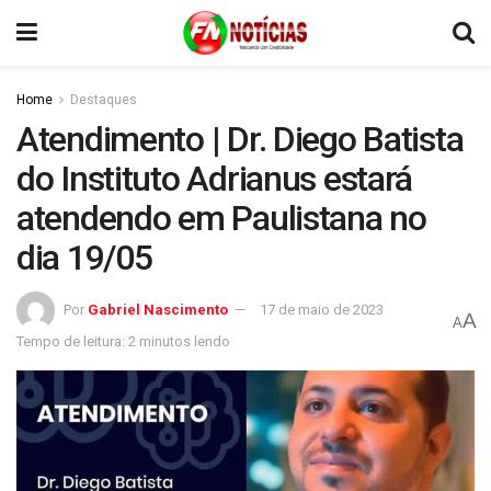
Home
Destaques
Atendimento | Dr. Diego Batista
do Instituto Adrianus estará
atendendo em Paulistana no
dia 19/05
Por
Gabriel Nascimento
17 de maio de 2023
A
A
Tempo de leitura: 2 minutos lendo