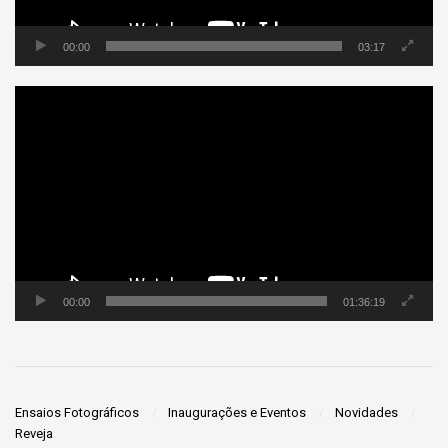
00:00
03:17
Tocador
de
vídeo
00:00
01:36:19
Ensaios Fotográficos
Inaugurações e Eventos
Novidades
Reveja