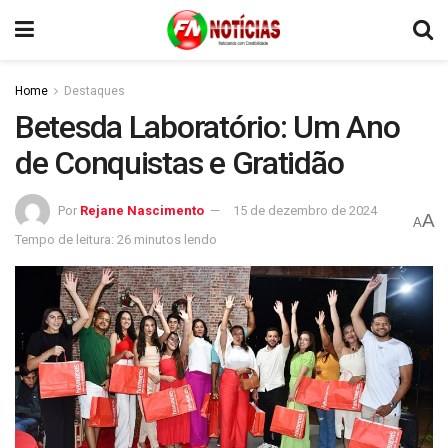
Home
Destaques
Betesda Laboratório: Um Ano
de Conquistas e Gratidão
Por
Rejane Nascimento
15 de dezembro de 2024
A
A
Tempo de leitura: 26 minutos lendo