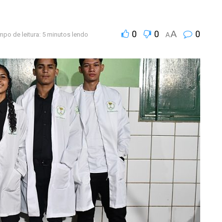
0
0
A
0
mpo de leitura: 5 minutos lendo
A