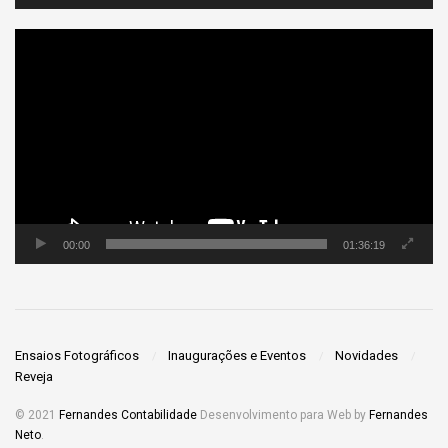
Tocador
de
vídeo
00:00
01:36:19
Ensaios Fotográficos
Inaugurações e Eventos
Novidades
Reveja
© 2021
Fernandes Contabilidade
Desenvolvimento para Web by
Fernandes
Neto
.