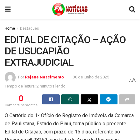
Home
Destaques
EDITAL DE CITAÇÃO – AÇÃO
DE USUCAPIÃO
EXTRAJUDICIAL
Por
Rejane Nascimento
30 de junho de 2025
A
A
Tempo de leitura: 2 minutos lendo
0
Compartilhamentos
O Cartório do 1º Ofício de Registro de Imóveis da Comarca
de Paulistana, Estado do Piauí, torna público o presente
Edital de Citação, com prazo de 15 dias, referente ao
Processo nº 98152, que trata de Ação de Usucapião