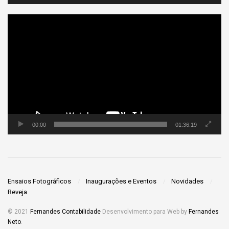
Tocador
de
vídeo
00:00
01:36:19
Ensaios Fotográficos
Inaugurações e Eventos
Novidades
Reveja
© 2021
Fernandes Contabilidade
Desenvolvimento para Web by
Fernandes
Neto
.