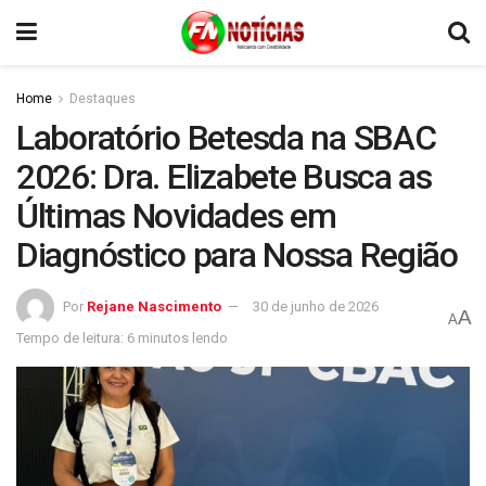
Home
Destaques
Laboratório Betesda na SBAC
2026: Dra. Elizabete Busca as
Últimas Novidades em
Diagnóstico para Nossa Região
Por
Rejane Nascimento
30 de junho de 2026
A
A
Tempo de leitura: 6 minutos lendo