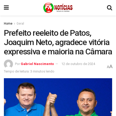
Home
Geral
Prefeito reeleito de Patos,
Joaquim Neto, agradece vitória
expressiva e maioria na Câmara
Por
Gabriel Nascimento
12 de outubro de 2024
A
A
Tempo de leitura: 3 minutos lendo