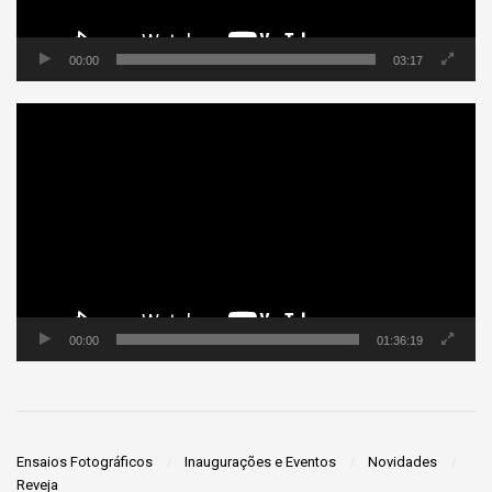
00:00
03:17
Tocador
de
vídeo
00:00
01:36:19
Ensaios Fotográficos
Inaugurações e Eventos
Novidades
Reveja