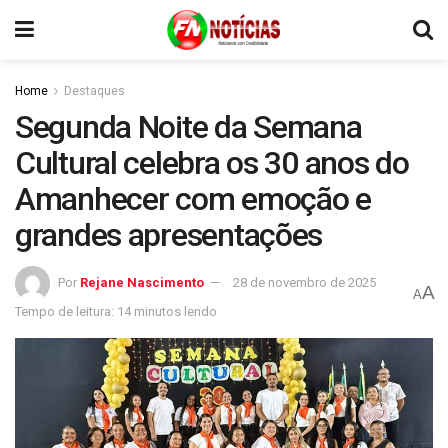
Home
Destaques
Segunda Noite da Semana
Cultural celebra os 30 anos do
Amanhecer com emoção e
grandes apresentações
Por
Rejane Nascimento
28 de novembro de 2025
A
A
Tempo de leitura: 14 minutos lendo