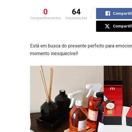
0
64
Compartil
Compartilhamentos
Visualizações
Compartil
Está em busca do presente perfeito para emocion
momento inesquecível!