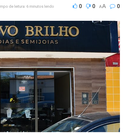
0
0
A
0
mpo de leitura: 6 minutos lendo
A