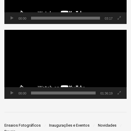
00:00
03:17
Tocador
de
vídeo
00:00
01:36:19
Ensaios Fotográficos
Inaugurações e Eventos
Novidades