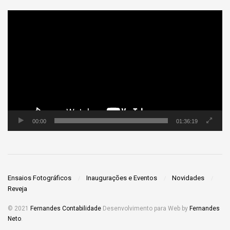
Tocador
de
vídeo
00:00
01:36:19
Ensaios Fotográficos
Inaugurações e Eventos
Novidades
Reveja
© 2021
Fernandes Contabilidade
Desenvolvimento para Web by
Fernandes
Neto
.