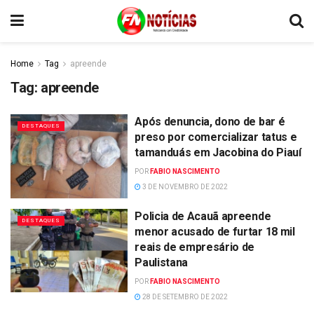
Home
Tag
apreende
Tag:
apreende
Após denuncia, dono de bar é
DESTAQUES
preso por comercializar tatus e
tamanduás em Jacobina do Piauí
POR
FABIO NASCIMENTO
3 DE NOVEMBRO DE 2022
Policia de Acauã apreende
DESTAQUES
menor acusado de furtar 18 mil
reais de empresário de
Paulistana
POR
FABIO NASCIMENTO
28 DE SETEMBRO DE 2022