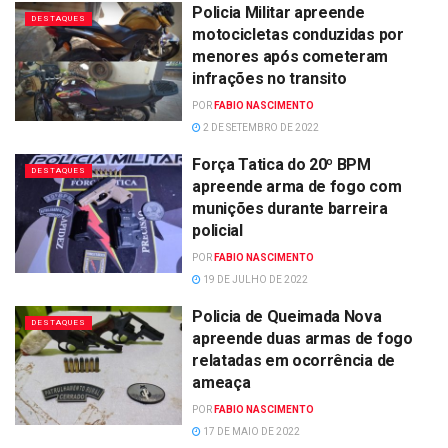
Policia Militar apreende
DESTAQUES
motocicletas conduzidas por
menores após cometeram
infrações no transito
POR
FABIO NASCIMENTO
2 DE SETEMBRO DE 2022
Força Tatica do 20º BPM
DESTAQUES
apreende arma de fogo com
munições durante barreira
policial
POR
FABIO NASCIMENTO
19 DE JULHO DE 2022
Policia de Queimada Nova
DESTAQUES
apreende duas armas de fogo
relatadas em ocorrência de
ameaça
POR
FABIO NASCIMENTO
17 DE MAIO DE 2022