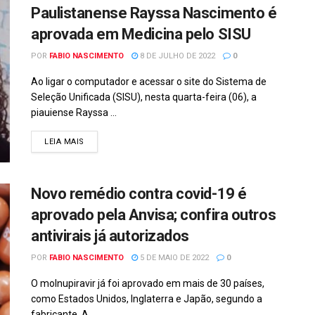
Paulistanense Rayssa Nascimento é
aprovada em Medicina pelo SISU
POR
FABIO NASCIMENTO
8 DE JULHO DE 2022
0
Ao ligar o computador e acessar o site do Sistema de
Seleção Unificada (SISU), nesta quarta-feira (06), a
piauiense Rayssa ...
DETAILS
LEIA MAIS
Novo remédio contra covid-19 é
aprovado pela Anvisa; confira outros
antivirais já autorizados
POR
FABIO NASCIMENTO
5 DE MAIO DE 2022
0
O molnupiravir já foi aprovado em mais de 30 países,
como Estados Unidos, Inglaterra e Japão, segundo a
fabricante. A ...