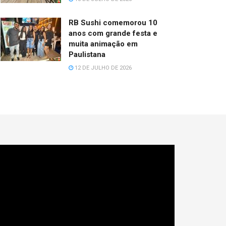
RB Sushi comemorou 10
anos com grande festa e
muita animação em
Paulistana
12 DE JULHO DE 2026
cador
e
deo