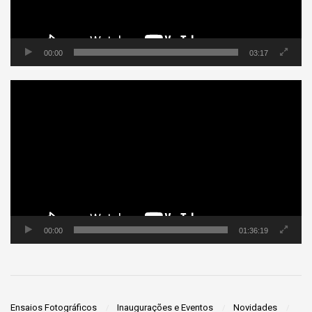
00:00
03:17
Tocador
de
vídeo
00:00
01:36:19
Ensaios Fotográficos
Inaugurações e Eventos
Novidades