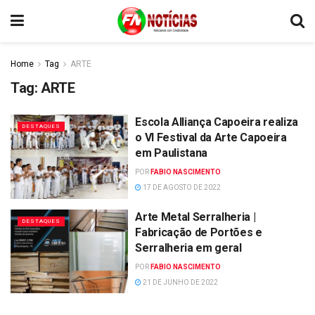
Home
Tag
ARTE
Tag:
ARTE
Escola Alliança Capoeira realiza
DESTAQUES
o VI Festival da Arte Capoeira
em Paulistana
POR
FABIO NASCIMENTO
17 DE AGOSTO DE 2022
Arte Metal Serralheria |
DESTAQUES
Fabricação de Portões e
Serralheria em geral
POR
FABIO NASCIMENTO
21 DE JUNHO DE 2022