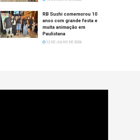
RB Sushi comemorou 10
anos com grande festa e
muita animação em
Paulistana
12 DE JULHO DE 2026
cador
e
deo