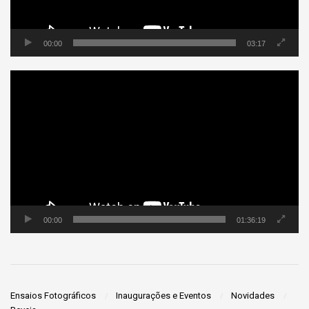
00:00
03:17
Tocador
de
vídeo
00:00
01:36:19
Ensaios Fotográficos
Inaugurações e Eventos
Novidades