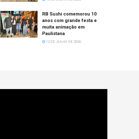
RB Sushi comemorou 10
anos com grande festa e
muita animação em
Paulistana
12 DE JULHO DE 2026
cador
e
deo