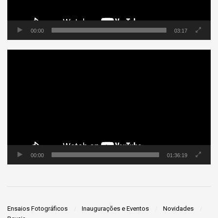
00:00
03:17
Tocador
de
vídeo
00:00
01:36:19
Ensaios Fotográficos
Inaugurações e Eventos
Novidades