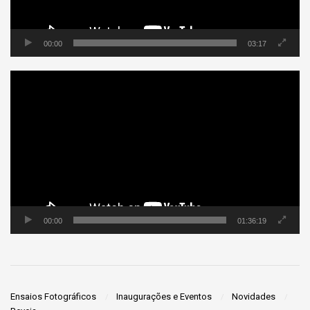
00:00
03:17
Tocador
de
vídeo
00:00
01:36:19
Ensaios Fotográficos
Inaugurações e Eventos
Novidades