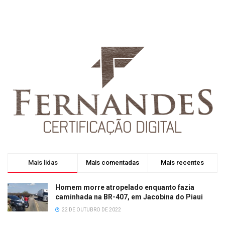
Mais lidas
Mais comentadas
Mais recentes
Homem morre atropelado enquanto fazia
caminhada na BR-407, em Jacobina do Piaui
22 DE OUTUBRO DE 2022