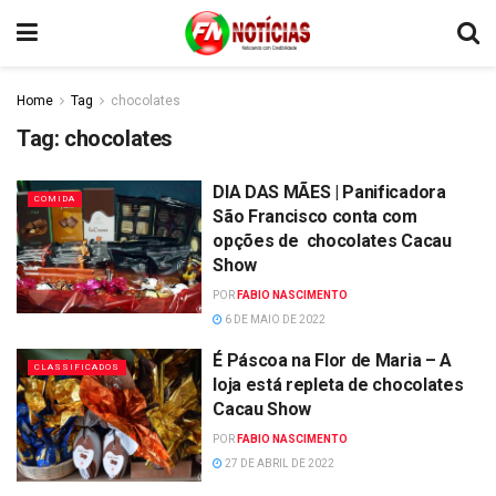
Home
Tag
chocolates
Tag:
chocolates
DIA DAS MÃES | Panificadora
COMIDA
São Francisco conta com
opções de chocolates Cacau
Show
POR
FABIO NASCIMENTO
6 DE MAIO DE 2022
É Páscoa na Flor de Maria – A
CLASSIFICADOS
loja está repleta de chocolates
Cacau Show
POR
FABIO NASCIMENTO
27 DE ABRIL DE 2022