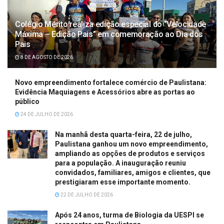
Colégio Mérito realiza edição especial do “Velocidade
Máxima – Edição Pais” em comemoração ao Dia dos
Pais
8 DE AGOSTO DE 2026
Novo empreendimento fortalece comércio de Paulistana:
Evidência Maquiagens e Acessórios abre as portas ao
público
24 DE JULHO DE 2026
Na manhã desta quarta-feira, 22 de julho,
Paulistana ganhou um novo empreendimento,
ampliando as opções de produtos e serviços
para a população. A inauguração reuniu
convidados, familiares, amigos e clientes, que
prestigiaram esse importante momento.
22 DE JULHO DE 2026
Após 24 anos, turma de Biologia da UESPI se