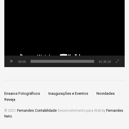
Tocador
de
vídeo
00:00
01:36:19
Ensaios Fotográficos
Inaugurações e Eventos
Novidades
Reveja
© 2021
Fernandes Contabilidade
Desenvolvimento para Web by
Fernandes
Neto
.