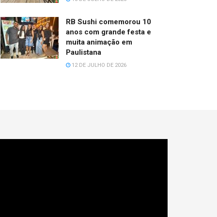
RB Sushi comemorou 10
anos com grande festa e
muita animação em
Paulistana
12 DE JULHO DE 2026
cador
e
deo