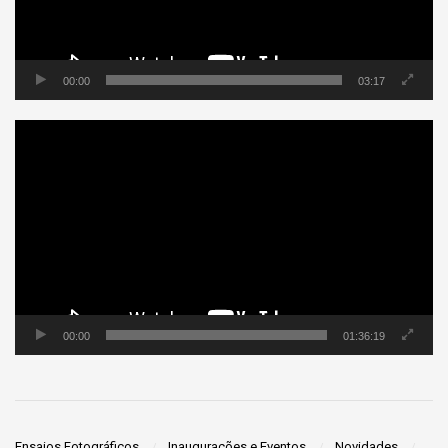
00:00
03:17
Tocador
de
vídeo
00:00
01:36:19
Ensaios Fotográficos
Inaugurações e Eventos
Novidades