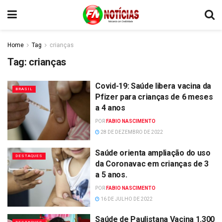
Home
Tag
crianças
Tag:
crianças
Covid-19: Saúde libera vacina da
BRASIL
Pfizer para crianças de 6 meses
a 4 anos
POR
FABIO NASCIMENTO
28 DE DEZEMBRO DE 2022
Saúde orienta ampliação do uso
DESTAQUES
da Coronavac em crianças de 3
a 5 anos.
POR
FABIO NASCIMENTO
16 DE JULHO DE 2022
Saúde de Paulistana Vacina 1.300