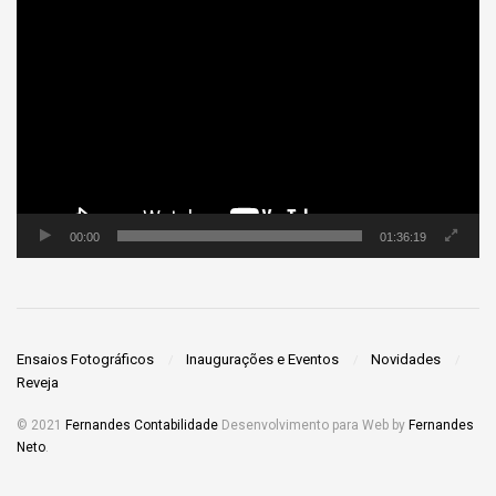
Tocador
de
vídeo
00:00
01:36:19
Ensaios Fotográficos
Inaugurações e Eventos
Novidades
Reveja
© 2021
Fernandes Contabilidade
Desenvolvimento para Web by
Fernandes
Neto
.