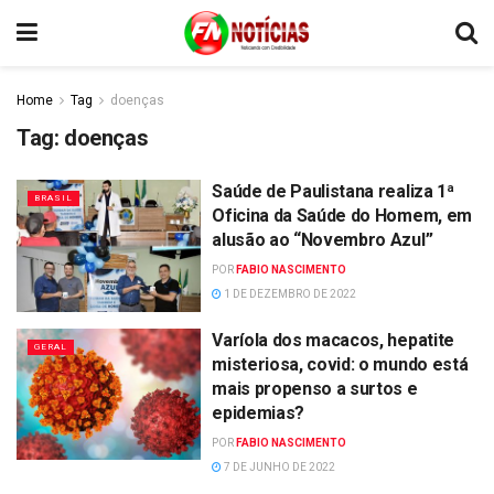
Home
Tag
doenças
Tag:
doenças
Saúde de Paulistana realiza 1ª
BRASIL
Oficina da Saúde do Homem, em
alusão ao “Novembro Azul”
POR
FABIO NASCIMENTO
1 DE DEZEMBRO DE 2022
Varíola dos macacos, hepatite
GERAL
misteriosa, covid: o mundo está
mais propenso a surtos e
epidemias?
POR
FABIO NASCIMENTO
7 DE JUNHO DE 2022