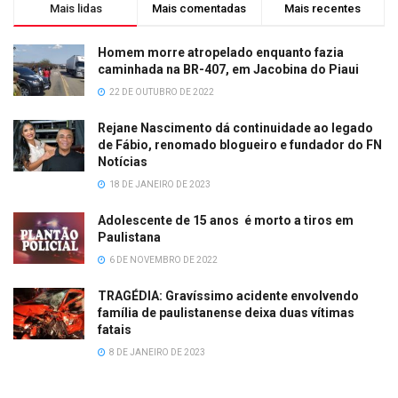
Mais lidas
Mais comentadas
Mais recentes
Homem morre atropelado enquanto fazia
caminhada na BR-407, em Jacobina do Piaui
22 DE OUTUBRO DE 2022
Rejane Nascimento dá continuidade ao legado
de Fábio, renomado blogueiro e fundador do FN
Notícias
18 DE JANEIRO DE 2023
Adolescente de 15 anos é morto a tiros em
Paulistana
6 DE NOVEMBRO DE 2022
TRAGÉDIA: Gravíssimo acidente envolvendo
família de paulistanense deixa duas vítimas
fatais
8 DE JANEIRO DE 2023