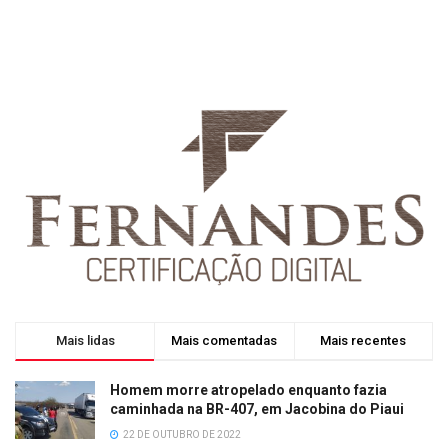
Mais lidas
Mais comentadas
Mais recentes
Homem morre atropelado enquanto fazia
caminhada na BR-407, em Jacobina do Piaui
22 DE OUTUBRO DE 2022