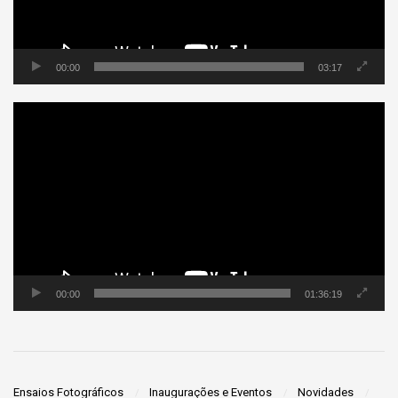
00:00
03:17
Tocador
de
vídeo
00:00
01:36:19
Ensaios Fotográficos
Inaugurações e Eventos
Novidades