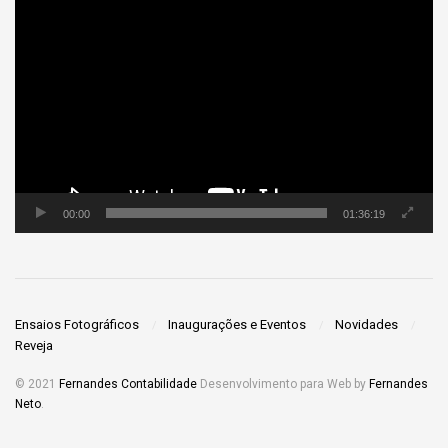
Tocador
de
vídeo
00:00
01:36:19
Ensaios Fotográficos
Inaugurações e Eventos
Novidades
Reveja
© 2021
Fernandes Contabilidade
Desenvolvimento para Web by
Fernandes
Neto
.