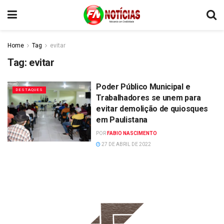
Home
Tag
evitar
Tag:
evitar
Poder Público Municipal e
DESTAQUES
Trabalhadores se unem para
evitar demolição de quiosques
em Paulistana
POR
FABIO NASCIMENTO
27 DE ABRIL DE 2022