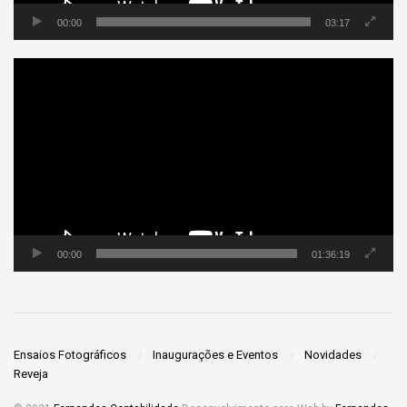
00:00
03:17
Tocador
de
vídeo
00:00
01:36:19
Ensaios Fotográficos
Inaugurações e Eventos
Novidades
Reveja