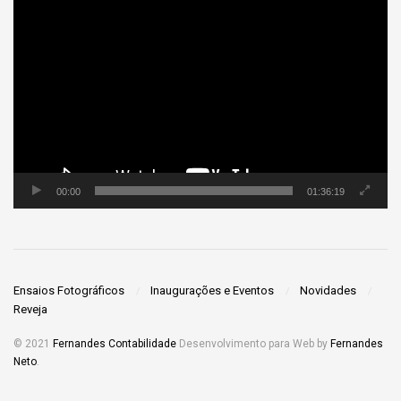
Tocador
de
vídeo
00:00
01:36:19
Ensaios Fotográficos
Inaugurações e Eventos
Novidades
Reveja
© 2021
Fernandes Contabilidade
Desenvolvimento para Web by
Fernandes
Neto
.