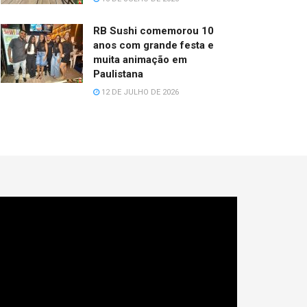
RB Sushi comemorou 10
anos com grande festa e
muita animação em
Paulistana
12 DE JULHO DE 2026
cador
e
deo