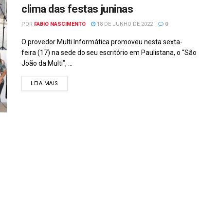
clima das festas juninas
POR
FABIO NASCIMENTO
18 DE JUNHO DE 2022
0
O provedor Multi Informática promoveu nesta sexta-
feira (17) na sede do seu escritório em Paulistana, o “São
João da Multi”, ...
DETAILS
LEIA MAIS