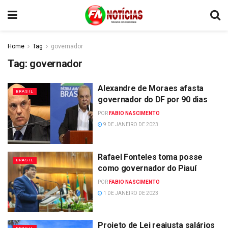
Home
Tag
governador
Tag:
governador
Alexandre de Moraes afasta
BRASIL
governador do DF por 90 dias
POR
FABIO NASCIMENTO
9 DE JANEIRO DE 2023
Rafael Fonteles toma posse
BRASIL
como governador do Piauí
POR
FABIO NASCIMENTO
1 DE JANEIRO DE 2023
Projeto de Lei reajusta salários