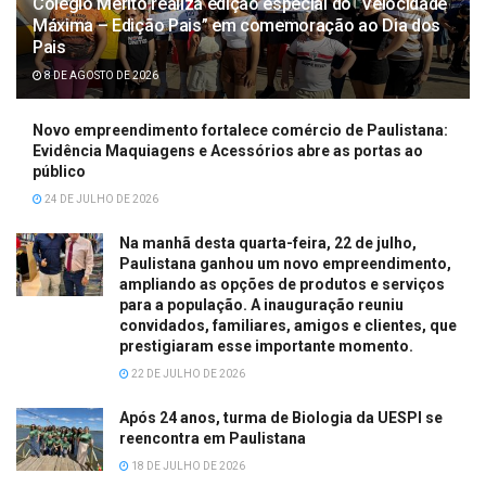
Colégio Mérito realiza edição especial do “Velocidade
Máxima – Edição Pais” em comemoração ao Dia dos
Pais
8 DE AGOSTO DE 2026
Novo empreendimento fortalece comércio de Paulistana:
Evidência Maquiagens e Acessórios abre as portas ao
público
24 DE JULHO DE 2026
Na manhã desta quarta-feira, 22 de julho,
Paulistana ganhou um novo empreendimento,
ampliando as opções de produtos e serviços
para a população. A inauguração reuniu
convidados, familiares, amigos e clientes, que
prestigiaram esse importante momento.
22 DE JULHO DE 2026
Após 24 anos, turma de Biologia da UESPI se
reencontra em Paulistana
18 DE JULHO DE 2026