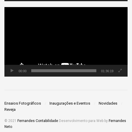
Tocador
de
vídeo
00:00
01:36:19
Ensaios Fotográficos
Inaugurações e Eventos
Novidades
Reveja
© 2021
Fernandes Contabilidade
Desenvolvimento para Web by
Fernandes
Neto
.