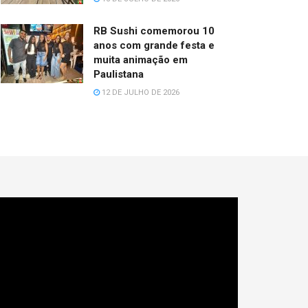
RB Sushi comemorou 10
anos com grande festa e
muita animação em
Paulistana
12 DE JULHO DE 2026
cador
e
deo