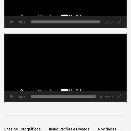
00:00
03:17
Tocador
de
vídeo
00:00
01:36:19
Ensaios Fotográficos
Inaugurações e Eventos
Novidades