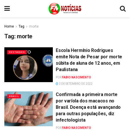
Home
Tag
morte
Tag:
morte
Escola Hermínio Rodrigues
DESTAQUES
emite Nota de Pesar por morte
súbita de aluna de 12 anos, em
Paulistana
POR
FABIO NASCIMENTO
3 DE SETEMBRO DE 2022
Confirmada a primeira morte
BRASIL
por varíola dos macacos no
Brasil. Doença está avançando
para outras populações, diz
infectologista
POR
FABIO NASCIMENTO