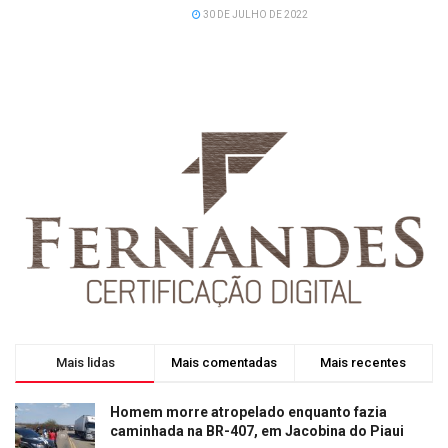
30 DE JULHO DE 2022
Mais lidas
Mais comentadas
Mais recentes
Homem morre atropelado enquanto fazia
caminhada na BR-407, em Jacobina do Piaui