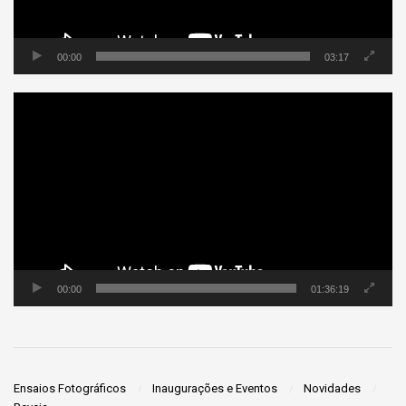
00:00
03:17
Tocador
de
vídeo
00:00
01:36:19
Ensaios Fotográficos
Inaugurações e Eventos
Novidades