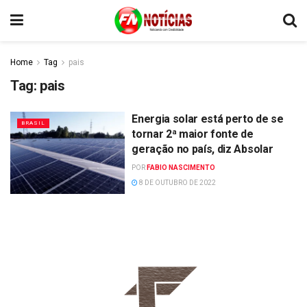
Home
Tag
pais
Tag:
pais
Energia solar está perto de se
BRASIL
tornar 2ª maior fonte de
geração no país, diz Absolar
POR
FABIO NASCIMENTO
8 DE OUTUBRO DE 2022