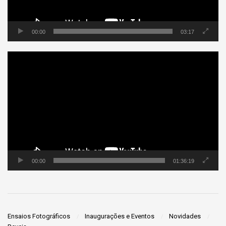
00:00
03:17
Tocador
de
vídeo
00:00
01:36:19
Ensaios Fotográficos
Inaugurações e Eventos
Novidades