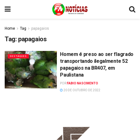
Home
Tag
papagaios
Tag:
papagaios
Homem é preso ao ser flagrado
DESTAQUES
transportando ilegalmente 52
papagaios na BR407, em
Paulistana
POR
FABIO NASCIMENTO
20 DE OUTUBRO DE 2022