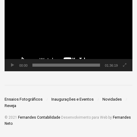
Tocador
de
vídeo
00:00
01:36:19
Ensaios Fotográficos
Inaugurações e Eventos
Novidades
Reveja
© 2021
Fernandes Contabilidade
Desenvolvimento para Web by
Fernandes
Neto
.