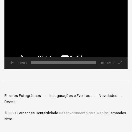
Tocador
de
vídeo
00:00
01:36:19
Ensaios Fotográficos
Inaugurações e Eventos
Novidades
Reveja
© 2021
Fernandes Contabilidade
Desenvolvimento para Web by
Fernandes
Neto
.