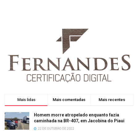
Mais lidas
Mais comentadas
Mais recentes
Homem morre atropelado enquanto fazia
caminhada na BR-407, em Jacobina do Piaui
22 DE OUTUBRO DE 2022