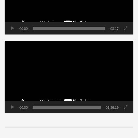
00:00
03:17
Tocador
de
vídeo
00:00
01:36:19