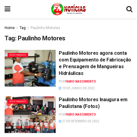
Home
Tag
Paulinho Motores
Tag:
Paulinho Motores
Paulinho Motores agora conta
DESTAQUES
com Equipamento de Fabricação
e Prensagem de Mangueiras
Hidráulicas
POR
FABIO NASCIMENTO
19 DE JUNHO DE 2022
Paulinho Motores Inaugura em
DESTAQUES
Paulistana (Fotos)
POR
FABIO NASCIMENTO
27 DE SETEMBRO DE 2022