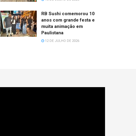
RB Sushi comemorou 10
anos com grande festa e
muita animação em
Paulistana
12 DE JULHO DE 2026
cador
e
deo