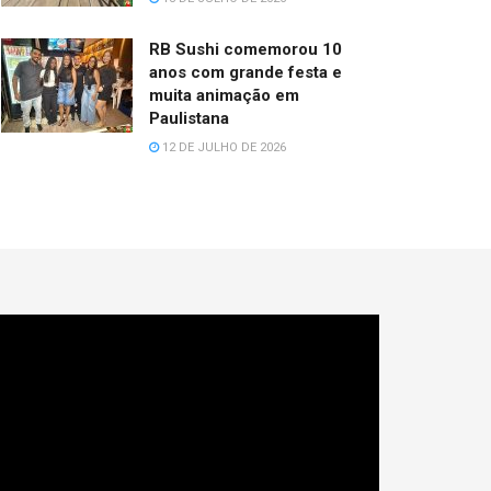
RB Sushi comemorou 10
anos com grande festa e
muita animação em
Paulistana
12 DE JULHO DE 2026
cador
e
deo