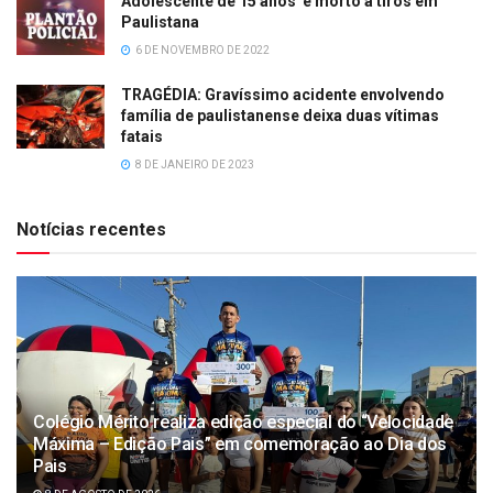
Adolescente de 15 anos é morto a tiros em
Paulistana
6 DE NOVEMBRO DE 2022
TRAGÉDIA: Gravíssimo acidente envolvendo
família de paulistanense deixa duas vítimas
fatais
8 DE JANEIRO DE 2023
Notícias recentes
Colégio Mérito realiza edição especial do “Velocidade
Máxima – Edição Pais” em comemoração ao Dia dos
Pais