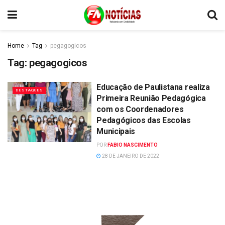
Home
Tag
pegagogicos
Tag:
pegagogicos
Educação de Paulistana realiza
DESTAQUES
Primeira Reunião Pedagógica
com os Coordenadores
Pedagógicos das Escolas
Municipais
POR
FABIO NASCIMENTO
28 DE JANEIRO DE 2022