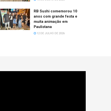
RB Sushi comemorou 10
anos com grande festa e
muita animação em
Paulistana
12 DE JULHO DE 2026
cador
e
deo