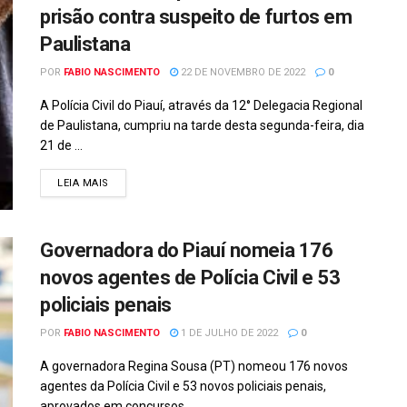
prisão contra suspeito de furtos em
Paulistana
POR
FABIO NASCIMENTO
22 DE NOVEMBRO DE 2022
0
A Polícia Civil do Piauí, através da 12° Delegacia Regional
de Paulistana, cumpriu na tarde desta segunda-feira, dia
21 de ...
DETAILS
LEIA MAIS
Governadora do Piauí nomeia 176
novos agentes de Polícia Civil e 53
policiais penais
POR
FABIO NASCIMENTO
1 DE JULHO DE 2022
0
A governadora Regina Sousa (PT) nomeou 176 novos
agentes da Polícia Civil e 53 novos policiais penais,
aprovados em concursos ...